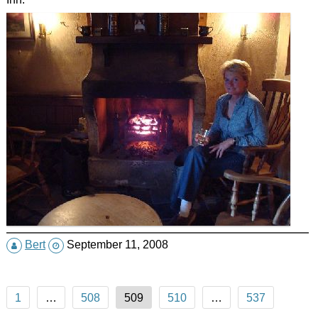
Bert
September 11, 2008
Posts
1
…
508
509
510
…
537
pagination