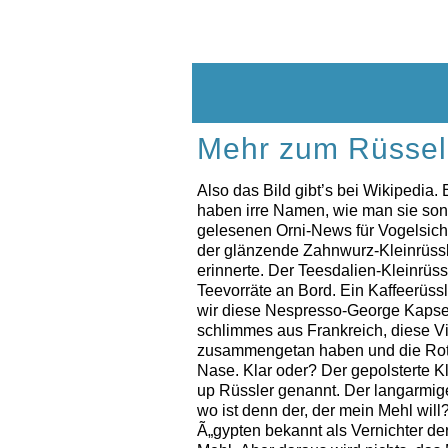
Skip
to
content
Mehr zum Rüssel
Also das Bild gibt’s bei Wikipedia. 
haben irre Namen, wie man sie son
gelesenen Orni-News für Vogelsicht
der glänzende Zahnwurz-Kleinrüssle
erinnerte. Der Teesdalien-Kleinrüs
Teevorräte an Bord. Ein Kaffeerüss
wir diese Nespresso-George Kapse
schlimmes aus Frankreich, diese Vi
zusammengetan haben und die Rotw
Nase. Klar oder? Der gepolsterte K
up Rüssler genannt. Der langarmig
wo ist denn der, der mein Mehl will
Ã„gypten bekannt als Vernichter der