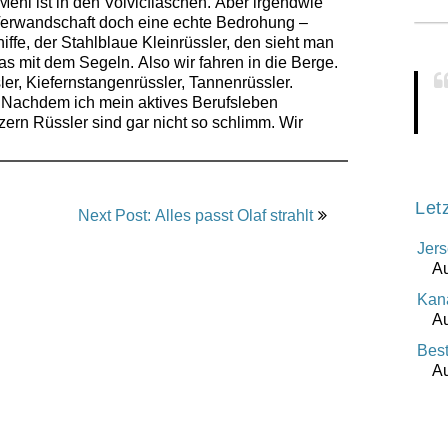
Mehl ist in den Volvicflaschen. Aber irgendwie
 Verwandschaft doch eine echte Bedrohung –
ffe, der Stahlblaue Kleinrüssler, den sieht man
das mit dem Segeln. Also wir fahren in die Berge.
er, Kiefernstangenrüssler, Tannenrüssler.
 Nachdem ich mein aktives Berufsleben
zern Rüssler sind gar nicht so schlimm. Wir
Let
Next Post: Alles passt Olaf strahlt
Jers
Au
Kana
Au
Best
Au