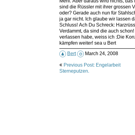
Mehl. Aber daraus wird nichts, das 
sind die Rüssler mit ihrer grossen
oder? Gerade auch nun für Stahlschi
ja gar nicht. Ich glaube wir lassen 
Schluss! Ach Du Schreck: Harzrüssl
Verdammt, da sind die auch schon!
verlassen habe, weiss ich :Die Kon
kämpfen weiter! sea u Bert
Bert
March 24, 2008
Post
Previous Post: Engelarbeit
navigation
Sterneputzen.