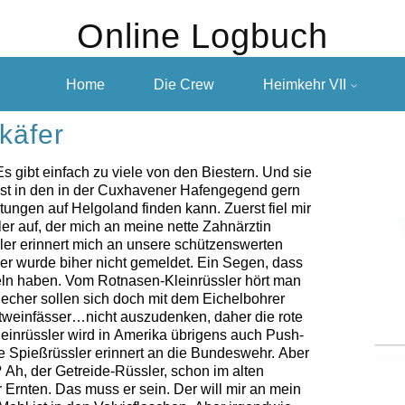
Online Logbuch
Home
Die Crew
Heimkehr VII
käfer
Es gibt einfach zu viele von den Biestern. Und sie
st in den in der Cuxhavener Hafengegend gern
ungen auf Helgoland finden kann. Zuerst fiel mir
r auf, der mich an meine nette Zahnärztin
sler erinnert mich an unsere schützenswerten
ler wurde biher nicht gemeldet. Ein Segen, dass
ln haben. Vom Rotnasen-Kleinrüssler hört man
echer sollen sich doch mit dem Eichelbohrer
einfässer…nicht auszudenken, daher die rote
leinrüssler wird in Amerika übrigens auch Push-
e Spießrüssler erinnert an die Bundeswehr. Aber
? Ah, der Getreide-Rüssler, schon im alten
 Ernten. Das muss er sein. Der will mir an mein