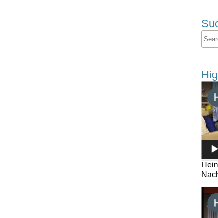
Su
Hig
Heim
Nach