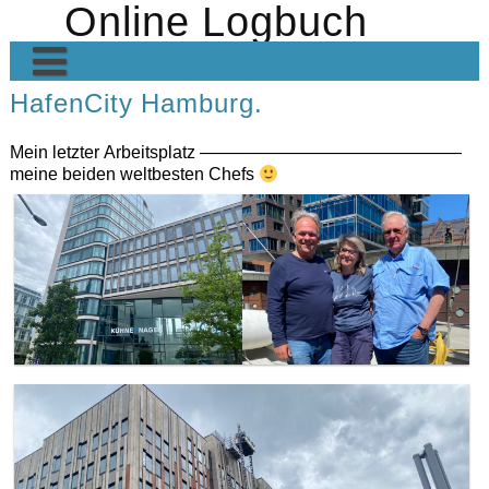
Online Logbuch
Skip
to
content
HafenCity Hamburg.
Home
Die Crew
Mein letzter Arbeitsplatz ———————————————
meine beiden weltbesten Chefs
Heimkehr VII
Heimkehr in den Medien
Geschichte