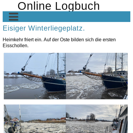
Online Logbuch
Skip
to
content
Eisiger Winterliegeplatz.
Home
Heimkehr friert ein. Auf der Oste bilden sich die ersten
Die Crew
Eisschollen.
Heimkehr VII
Heimkehr in den Medien
Geschichte