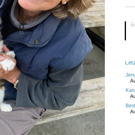
Let
Jers
Au
Kana
Au
Best
Au