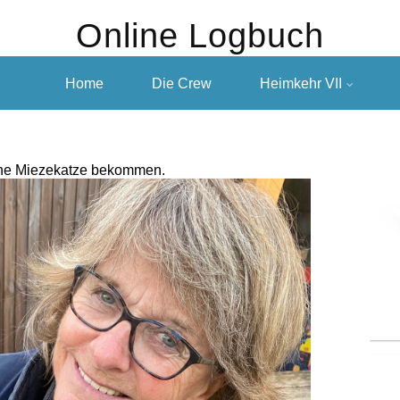
Online Logbuch
Home
Die Crew
Heimkehr VII
l ne Miezekatze bekommen.