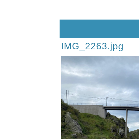
Skip
to
content
IMG_2263.jpg