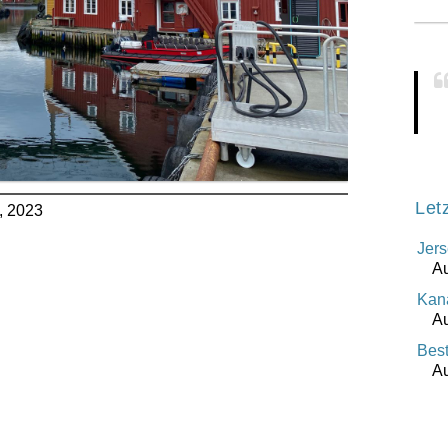
Let
, 2023
Jers
Au
Kana
Au
Best
Au