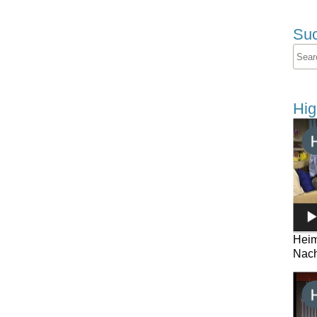
Su
Hig
Heim
Nach