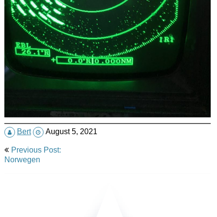
Bert
August 5, 2021
Post
Previous Post:
navigation
Norwegen