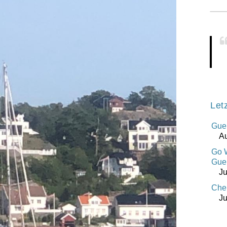
Let
Guer
Au
Go 
Gue
Ju
Che
Ju