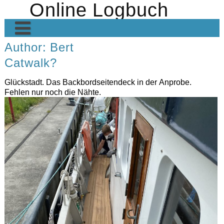
Online Logbuch
Skip
to
content
Author:
Bert
Home
Catwalk?
Die Crew
Glückstadt. Das Backbordseitendeck in der Anprobe.
Heimkehr VII
Fehlen nur noch die Nähte.
Heimkehr in den Medien
Geschichte