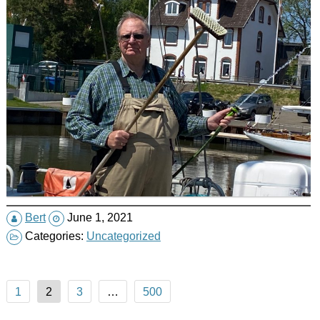
Bert
June 1, 2021
Categories:
Uncategorized
Posts
1
2
3
…
500
pagination